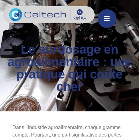
Le surdosage en
agroalimentaire : une
pratique qui coûte
cher
Dans l’industrie agroalimentaire, chaque gramme
compte. Pourtant, une part significative des pertes